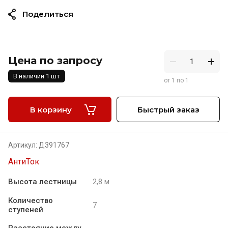
Поделиться
от 1 по 1
Цена по запросу
В наличии 1 шт
от 1 по 1
В корзину
Быстрый заказ
Артикул:
Д391767
АнтиТок
Цена по запросу
Высота лестницы
2,8 м
Лестница приставная стеклопластиковая ЛСПД-2,8
Количество
ЕК
7
ступеней
АнтиТок