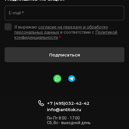
АнтиТок
Я выражаю
согласие на передачу и обработку
от 1 по 1
персональных данных
в соответствии с
Политикой
конфиденциальности
*
Подписаться
+7 (495)032-42-42
Цена по запросу
info@antitok.ru
Лестница приставная стеклопластиковая ЛСПД-2,8
Пн-Пт 8:00 - 17:00
Е МГ
Сб, Вс - выходной день