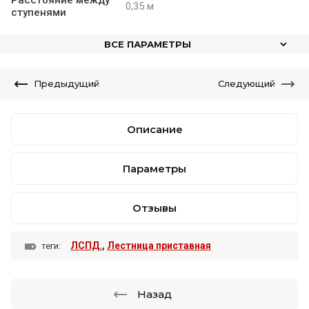
Расстояние между
0,35 м
ступенями
ВСЕ ПАРАМЕТРЫ
от 1 по 1
Предыдущий
Следующий
Описание
Параметры
Отзывы
Цена по запросу
ЛСПД.
,
Лестница приставная
теги:
Лестница приставная стеклопластиковая ЛСПД-2,8
Е МГ
Назад
АнтиТок