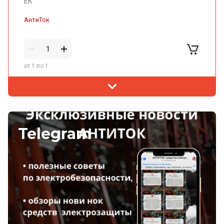
от 1 по 1
Telegram
Цена по запросу
Лестница приставная стеклопластиковая ЛСПД-2,8
Е МГ
АнтиТок