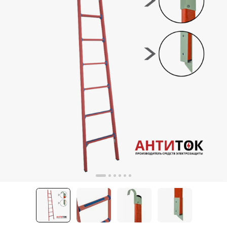
Цена по запросу
Лестница приставная стеклопластиковая ЛСПД-2,8
Е
АнтиТок