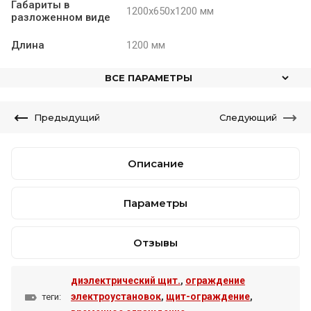
Габариты в
1200х650х1200 мм
Щит вертикальный диэлектрический 600х800х600
разложенном виде
АнтиТок
Длина
1200 мм
ВСЕ ПАРАМЕТРЫ
от 1 шт по 1 шт
Предыдущий
Следующий
Описание
Параметры
Отзывы
диэлектрический щит.
,
ограждение
Цена по запросу
электроустановок
,
щит-ограждение
,
теги: