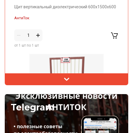
АнтиТок
от 1 шт по 1 шт
Telegram
Цена по запросу
Щит вертикальный диэлектрический 600х1700х600
АнтиТок