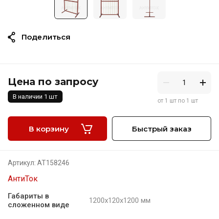
Щит вертикальный диэлектрический (с прутьями)
600х600х600
АнтиТок
Поделиться
Цена по запросу
от 1 шт по 1 шт
В наличии 1 шт
от 1 шт по 1 шт
В корзину
Быстрый заказ
Артикул:
АТ158246
АнтиТок
Габариты в
1200х120х1200 мм
сложенном виде
Цена по запросу