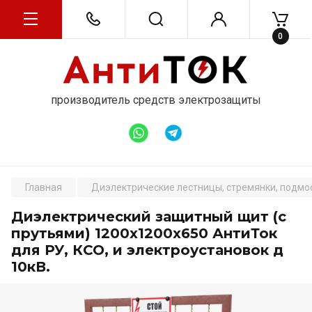
Цена по запросу
Щит вертикальный диэлектрический 1500х800х650
0
АнтиТок
производитель средств электрозащиты
от 1 шт по 1 шт
Главная
Диэлектрические лестницы, стремянки, подмос
Диэлектрический защитный щит (с
прутьями) 1200х1200х650 АнтиТок
для РУ, КСО, и электроустановок д
10кВ.
Цена по запросу